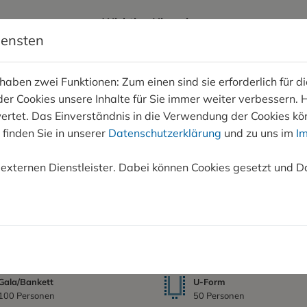
Wichtige Hinweise:
iensten
Defekt an unseren Ladesäulen für die E-Autos. Deshalb ist 
egen Reinigungs- und Revisionsarbeiten vom 2.8. bis inkl. 1
ben zwei Funktionen: Zum einen sind sie erforderlich für di
der Cookies unsere Inhalte für Sie immer weiter verbessern
frei
Verdunkelbar
et. Das Einverständnis in die Verwendung der Cookies könn
 finden Sie in unserer
Datenschutzerklärung
und zu uns im
I
 externen Dienstleister. Dabei können Cookies gesetzt und D
e
Breite
18 m
Gala/Bankett
U-Form
100 Personen
50 Personen