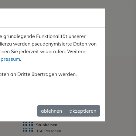
das Laden aktuell nicht möglich.
9.8.26 leider geschlossen.
e grundlegende Funktionalität unserer
JETZT
BUCHEN
. Hierzu werden pseudonymisierte Daten von
Tageslicht
en Sie jederzeit widerrufen. Weitere
mpressum
.
aten an Dritte übertragen werden.
Höhe
2,7 m
ablehnen
akzeptieren
Stuhlreihen
160 Personen