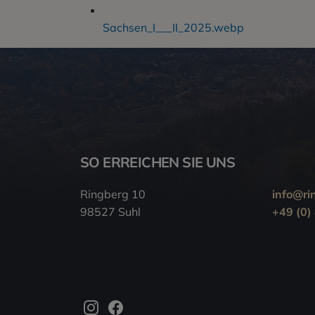
Sachsen_I___II_2025.webp
SO ERREICHEN SIE UNS
Ringberg 10
info@ri
98527 Suhl
+49 (0)