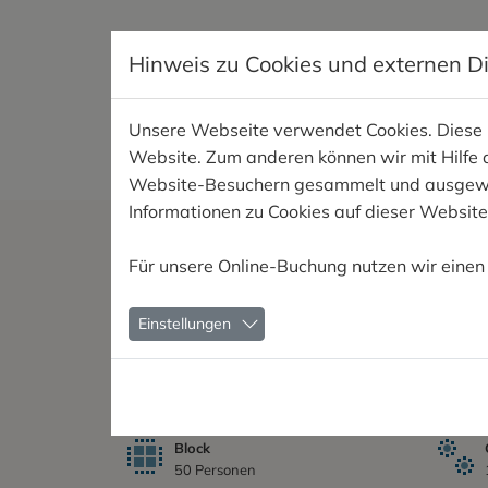
Indoor
Hinweis zu Cookies und externen D
(1) Es besteht ein technischer 
SACHSEN I+II
(2) Sauna und Pool sind w
Unsere Webseite verwendet Cookies. Diese ha
Website. Zum anderen können wir mit Hilfe 
Teppichboden
Barriere
Website-Besuchern gesammelt und ausgewert
Informationen zu Cookies auf dieser Website
Heizung
Für unsere Online-Buchung nutzen wir einen
Größe
Einstellungen
Fläche
Läng
216 m²
12 m
Bestuhlung
Block
50 Personen