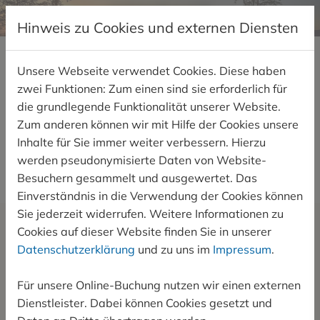
KONTAKT
Wichtige Hinweise:
Hinweis zu Cookies und externen Diensten
(1) Es besteht ein technischer Defekt an unseren
Ladesäulen für die E-Autos. Deshalb ist das Laden
Unsere Webseite verwendet Cookies. Diese haben
aktuell nicht möglich.
LIEBE GÄSTE,
zwei Funktionen: Zum einen sind sie erforderlich für
(2) Sauna und Pool sind wegen Reinigungs- und
die grundlegende Funktionalität unserer Website.
Revisionsarbeiten vom 2.8. bis inkl. 19.8.26 leider
Sie haben Fragen, Wünsche oder Anregungen?
Zum anderen können wir mit Hilfe der Cookies unsere
geschlossen.
Gerne können Sie uns telefonisch erreichen unter
03681
Inhalte für Sie immer weiter verbessern. Hierzu
389 800
oder Sie nutzen das Kontaktformular auf dieser
werden pseudonymisierte Daten von Website-
BUCHEN
Seite.
Besuchern gesammelt und ausgewertet. Das
Einverständnis in die Verwendung der Cookies können
Sie jederzeit widerrufen. Weitere Informationen zu
Cookies auf dieser Website finden Sie in unserer
Anrede
Name
*
Datenschutzerklärung
und zu uns im
Impressum
.
Für unsere Online-Buchung nutzen wir einen externen
Dienstleister. Dabei können Cookies gesetzt und
E-Mail Adresse
*